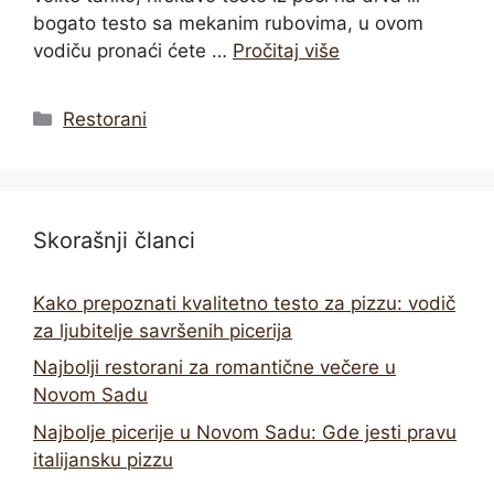
bogato testo sa mekanim rubovima, u ovom
vodiču pronaći ćete …
Pročitaj više
Categories
Restorani
Skorašnji članci
Kako prepoznati kvalitetno testo za pizzu: vodič
za ljubitelje savršenih picerija
Najbolji restorani za romantične večere u
Novom Sadu
Najbolje picerije u Novom Sadu: Gde jesti pravu
italijansku pizzu