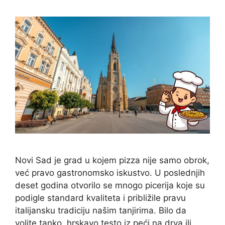
Novi Sad je grad u kojem pizza nije samo obrok,
već pravo gastronomsko iskustvo. U poslednjih
deset godina otvorilo se mnogo picerija koje su
podigle standard kvaliteta i približile pravu
italijansku tradiciju našim tanjirima. Bilo da
volite tanko, hrskavo testo iz peći na drva ili