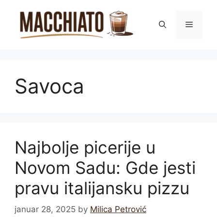
Skip
to
Menu
content
Savoca
Najbolje picerije u
Novom Sadu: Gde jesti
pravu italijansku pizzu
januar 28, 2025
by
Milica Petrović