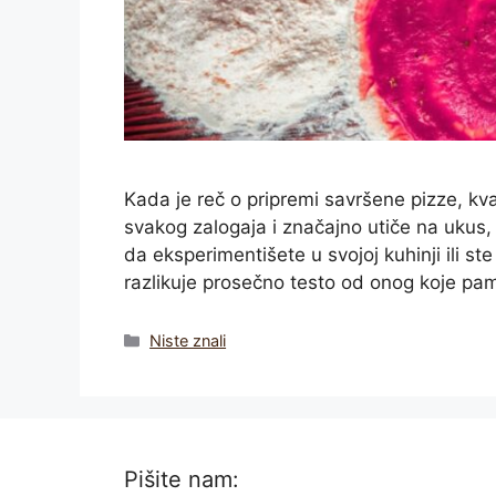
Kada je reč o pripremi savršene pizze, kva
svakog zalogaja i značajno utiče na ukus, 
da eksperimentišete u svojoj kuhinji ili ste
razlikuje prosečno testo od onog koje pam
Categories
Niste znali
Pišite nam: