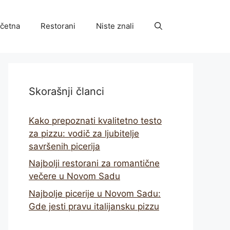
četna
Restorani
Niste znali
Skorašnji članci
Kako prepoznati kvalitetno testo
za pizzu: vodič za ljubitelje
savršenih picerija
Najbolji restorani za romantične
večere u Novom Sadu
Najbolje picerije u Novom Sadu:
Gde jesti pravu italijansku pizzu