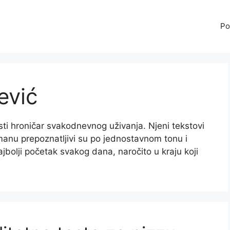
Po
ević
sti hroničar svakodnevnog uživanja. Njeni tekstovi
Limanu prepoznatljivi su po jednostavnom tonu i
jbolji početak svakog dana, naročito u kraju koji