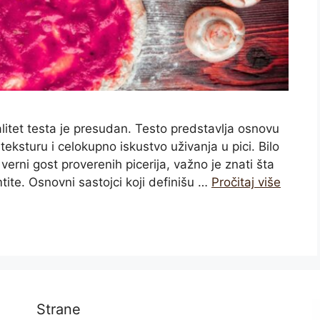
litet testa je presudan. Testo predstavlja osnovu
teksturu i celokupno iskustvo uživanja u pici. Bilo
 verni gost proverenih picerija, važno je znati šta
tite. Osnovni sastojci koji definišu …
Pročitaj više
Strane