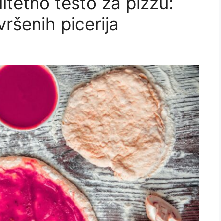
itetno testo za pizzu:
vršenih picerija