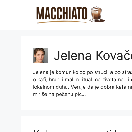
Skip
to
content
Jelena Kovač
Jelena je komunikolog po struci, a po stra
o kafi, hrani i malim ritualima života na 
lokalnom duhu. Veruje da je dobra kafa na
miriše na pečenu picu.